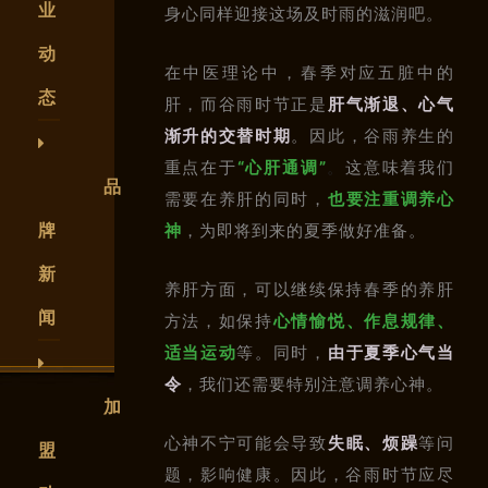
业
身心同样迎接这场及时雨的滋润吧。
动
在中医理论中，春季对应五脏中的
态
肝，而谷雨时节正是
肝气渐退、心气
渐升的交替时期
。因此，谷雨养生的
重点在于
“心肝通调”
。
这意味着我们
品
需要在养肝的同时，
也要注重调养心
牌
神
，为即将到来的夏季做好准备。
新
养肝方面，可以继续保持春季的养肝
闻
方法，如保持
心情愉悦、作息规律、
适当运动
等。同时，
由于夏季心气当
令
，我们还需要特别注意调养心神。
加
心神不宁可能会导致
失眠、烦躁
等问
盟
题，影响健康。因此，谷雨时节应尽