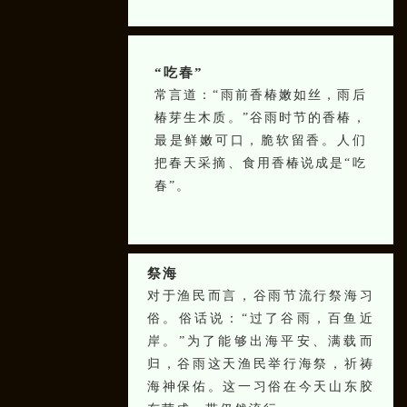
“
吃春
”
常言道：“雨前香椿嫩如丝，雨后
椿芽生木质。”谷雨时节的香椿，
最是鲜嫩可口，脆软留香。人们
把春天采摘、食用香椿说成是“吃
春”。
祭海
对于渔民而言，谷雨节流行祭海习
俗。俗话说：“过了谷雨，百鱼近
岸。”为了能够出海平安、满载而
归，谷雨这天渔民举行海祭，祈祷
海神保佑。这一习俗在今天山东胶