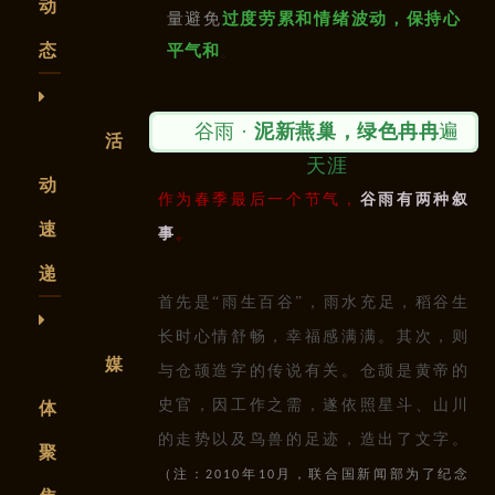
动
量避免
过度劳累和情绪波动，保持心
态
平气和
。
谷雨 ·
泥新燕巢，
绿色冉冉
遍
活
天涯
动
作为春季最后一个节气，
谷雨有两种叙
速
事
。
递
首先是“
雨生百谷”，雨水充足，稻谷生
长时心情舒畅，幸福感满满。其次，则
媒
与仓颉造字的传说有关。仓颉是黄帝的
体
史官，因工作之需，遂依照星斗、山川
的走势以及鸟兽的足迹，造出了文字。
聚
（注：
年
月，联合国新闻部为了纪念
2010
10