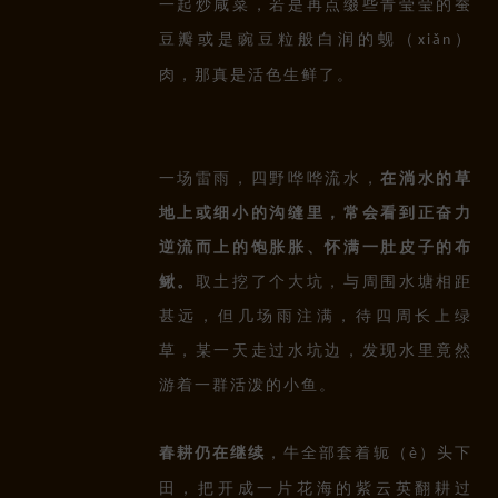
一起炒咸菜，若是再点缀些青莹莹的蚕
豆瓣或是豌豆粒般白润的蚬
（
）
xiǎn
肉，那真是活色生鲜了。
一场雷雨，四野哗哗流水，
在淌水的草
地上或细小的沟缝里，常会看到正奋力
逆流而上的饱胀胀、怀满一肚皮子的布
鳅。
取土挖了个大坑，与周围水塘相距
甚远，但几场雨注满，待四周长上绿
草，某一天走过水坑边，发现水里竟然
游着一群活泼的小鱼。
春耕仍在继续
，牛全部套着轭
（
）
头下
è
田，把开成一片花海的紫云英翻耕过