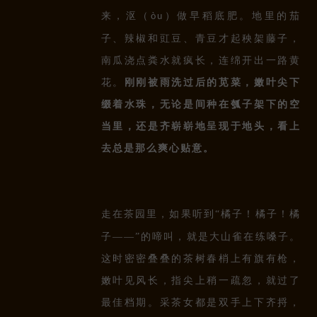
来，沤（
）做早稻底肥。地里的茄
òu
子、辣椒和豇豆、青豆才起秧架藤子，
南瓜浇点粪水就疯长，连绵开出一路黄
花。
刚刚被雨洗过后的苋菜，嫩叶尖下
缀着水珠，无论是间种在瓠子架下的空
当里，还是齐崭崭地呈现于地头，看上
去总是那么爽心贴意。
走在茶园里，如果听到“
橘子
橘子！橘
！
子——”的啼叫，就是大山雀在练嗓子。
这时密密叠叠的茶树春梢上有旗有枪，
嫩叶见风长，指尖上稍一疏忽，就过了
最佳档期。采茶女都是双手上下齐捋，