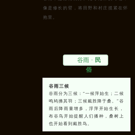
像是修长的臂，将田野和村庄揽紧在怀
抱里。
谷雨 ·
民
俗
谷雨
三
候
谷雨分为三候：“一候萍始生；二候
鸣鸠拂其羽；三候戴胜降于桑。”谷
雨后降雨量增多，浮萍开始生长，
布谷鸟开始提醒人们播种，桑树上
也开始看到戴胜鸟。