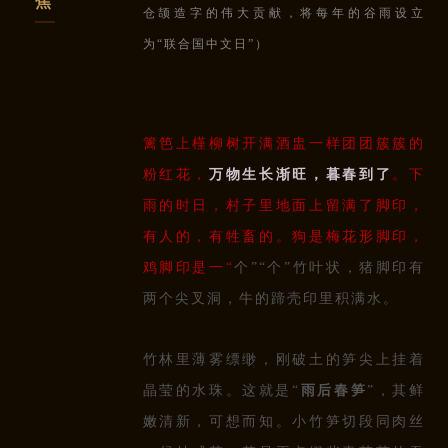
焦
仓颉造字的伟大贡献，将每年的谷雨设立
为“联合国中文日”）
篱笆上槿柳树开满酒盅一样团团簇簇的
粉红花，
万物生长渐旺，暮春到了
。下
雨的时日，村子里地面上留满了脚印，
有人的，有牲畜的。狗是梅花形脚印，
鸡脚印是一“
个”“个”竹叶状，猪脚印有
两个尖叉洞，牛的蹄壳印里积满水。
竹林里薄雾缥缈，刚破土的笋尖上挂着
晶莹的水珠。这就是“
雨后春笋
”，其鲜
嫩清新，可想而知。小竹笋切段同肉丝