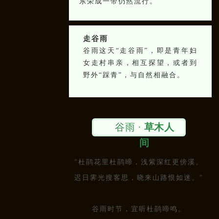
东荣成一带仍然流行。
走谷雨
谷雨这天“走谷雨”，即是青年妇
女走村串亲，相互探望，或者到
野外“踩青”，与自然相融合。
谷雨 ·
草木人
间
"杜鹃花里杜鹃啼，
浅紫深红更傍溪。
迟日霁光搜客思，
晓来山路恨如迷。
"
谷雨时节，宜听杜鹃啼鸣。