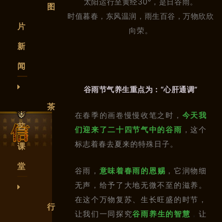
太阳运行至黄经30°，是日谷雨。
图
时值暮春，东风温润，雨生百谷，万物欣欣
片
向荣。
新
闻
谷雨节气养生重点为：“心肝通调”
茶
在春季的画卷慢慢收笔之
时
，
今天我
艺
们迎来了二十四节气中的谷雨
，这个
标志着春去夏来的特殊日子。
课
堂
谷雨，
意味着春雨的恩赐
，它润物细
无声，给予了大地无微不至的滋养。
在这个万物复苏、生长旺盛的时节，
行
让我们一同探究
谷雨养生的智慧
，
让