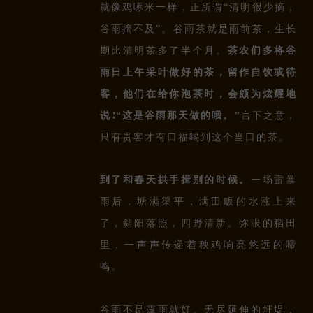
就像鸡啄米一样，正所谓“清明很少摘，
谷雨摘不及”。谷雨茶就是雨前茶，生长
期比清明茶多了半个月。
茶农们多将谷
雨日上午采叶做好的茶，留作自饮或待
客，他们在给你泡茶时，会颇为炫耀地
说∶“这是谷雨那天做的哦。”
言下之意，
只有贵客才有口福喝到这个当口的茶。
到了和春天拱手揖别的时候。
一场雷暴
雨后，塘满渠平，满田畈的水涨上来
了，斜阳落照，四野清新。弥眼的稻田
里，一声声传递着秧鸡响亮悠远的啼
鸣。
谷雨不是霪
雨就好。无尽延伸的圩
堤，