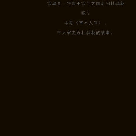
赏鸟音，怎能不赏与之同名的杜鹃花
呢？
本期《草木人间》，
带大家走近杜鹃花的故事。