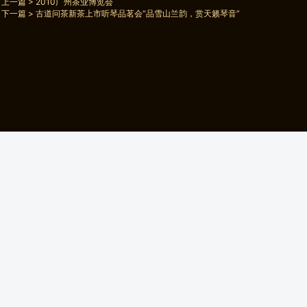
上一篇 >
2010广州茶业博览会
下一篇 >
古道问茶新茶上市听琴品茗会“品雪山兰韵，赏天籁琴音”